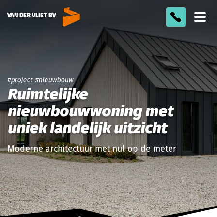
VAN DER VLIET BV
Too
men
project
nieuwbouw
Ruimtelijke
nieuwbouwwoning met
uniek landelijk uitzicht
Moderne architectuur met nul op de meter