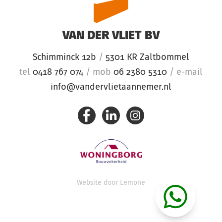
VAN DER VLIET BV
Schimminck 12b
/
5301 KR Zaltbommel
tel
0418 767 074
/
mob
06 2380 5310
/
e-mail
info@vandervlietaannemer.nl
Website door
Lemone