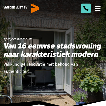
VAN DER VLIET BV
Too
men
project
verbouw
Van 16 eeuwse stadswoning
naar karakteristiek modern
Vakkundige renovatie met behoud van
authenticiteit