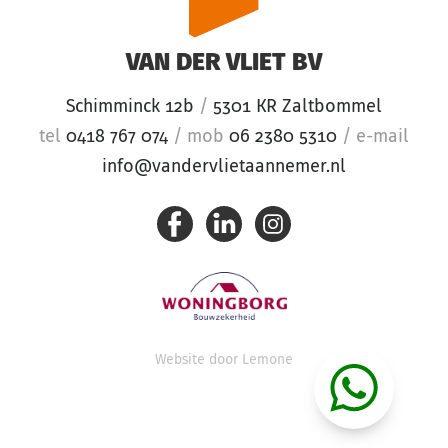
VAN DER VLIET BV
Schimminck 12b
/
5301 KR Zaltbommel
tel
0418 767 074
/
mob
06 2380 5310
/
e-mail
info@vandervlietaannemer.nl
Website door
Lemone