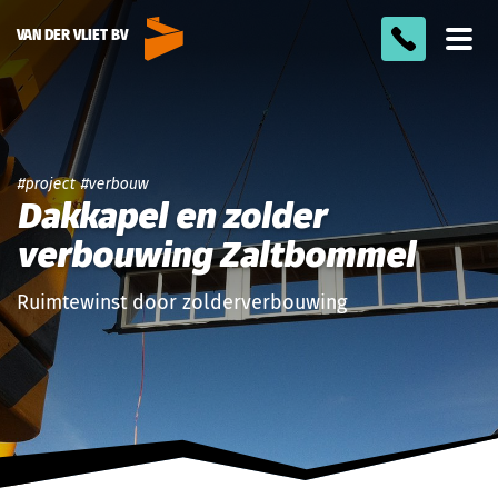
VAN DER VLIET BV
Too
men
project
verbouw
Dakkapel en zolder
verbouwing Zaltbommel
Ruimtewinst door zolderverbouwing