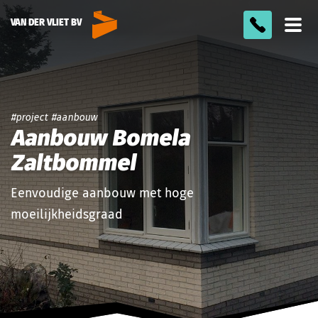
VAN DER VLIET BV
Too
men
project
aanbouw
Aanbouw Bomela
Zaltbommel
Eenvoudige aanbouw met hoge
moeilijkheidsgraad