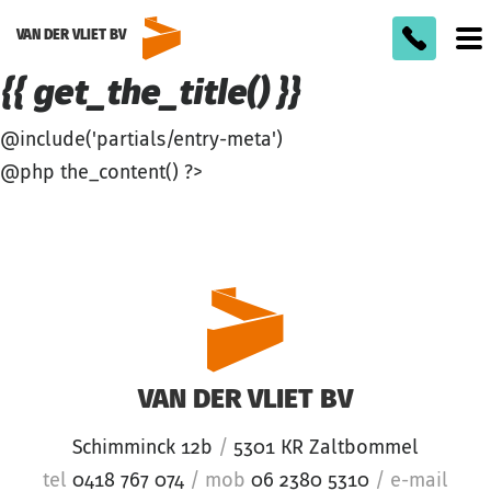
VAN DER VLIET BV
To
m
{{ get_the_title() }}
@include('partials/entry-meta')
@php the_content() ?>
VAN DER VLIET BV
Schimminck 12b
/
5301 KR Zaltbommel
tel
0418 767 074
/
mob
06 2380 5310
/
e-mail