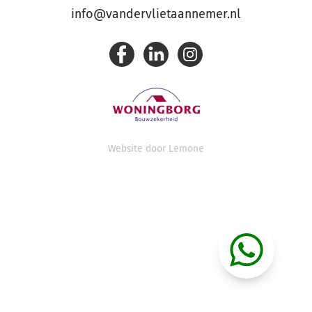
info@vandervlietaannemer.nl
Website door
Lemone