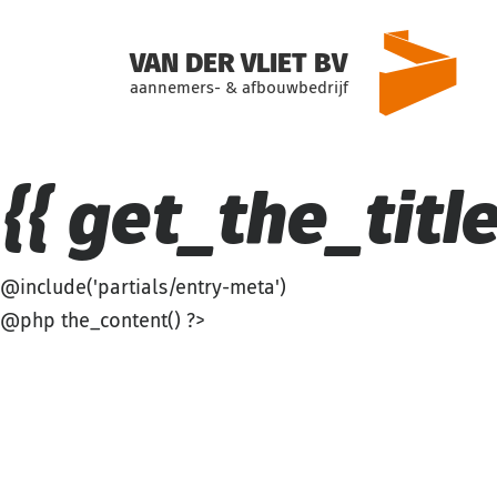
VAN DER VLIET BV
aannemers- & afbouwbedrijf
{{ get_the_title(
@include('partials/entry-meta')
@php the_content() ?>