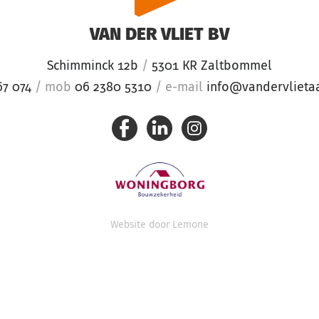
VAN DER VLIET BV
Schimminck 12b
/
5301 KR Zaltbommel
67 074
/
mob
06 2380 5310
/
e-mail
info@vandervlieta
Website door
Lemone