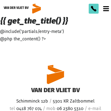
VAN DER VLIET BV
To
m
{{ get_the_title() }}
@include('partials/entry-meta')
@php the_content() ?>
VAN DER VLIET BV
Schimminck 12b
/
5301 KR Zaltbommel
tel
0418 767 074
/
mob
06 2380 5310
/
e-mail