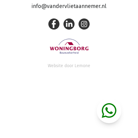
info@vandervlietaannemer.nl
Website door
Lemone