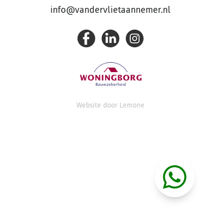
info@vandervlietaannemer.nl
Website door
Lemone