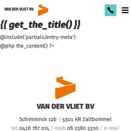
VAN DER VLIET BV
To
m
{{ get_the_title() }}
@include('partials/entry-meta')
@php the_content() ?>
VAN DER VLIET BV
Schimminck 12b
/
5301 KR Zaltbommel
tel
0418 767 074
/
mob
06 2380 5310
/
e-mail