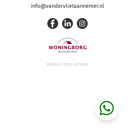
info@vandervlietaannemer.nl
Website door
Lemone