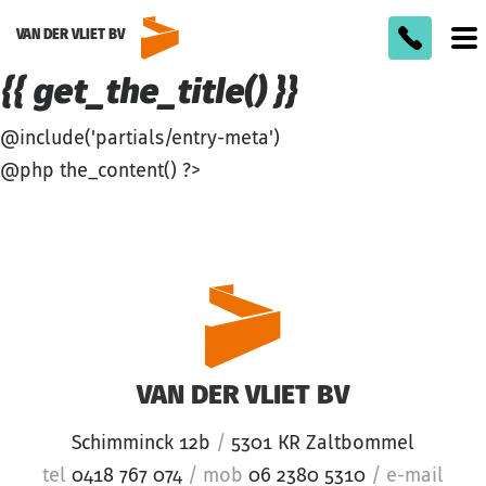
VAN DER VLIET BV
To
m
{{ get_the_title() }}
@include('partials/entry-meta')
@php the_content() ?>
VAN DER VLIET BV
Schimminck 12b
/
5301 KR Zaltbommel
tel
0418 767 074
/
mob
06 2380 5310
/
e-mail