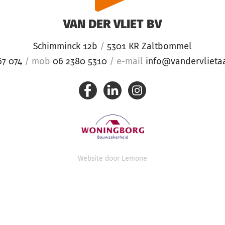
VAN DER VLIET BV
Schimminck 12b
/
5301 KR Zaltbommel
67 074
/
mob
06 2380 5310
/
e-mail
info@vandervlieta
Website door
Lemone