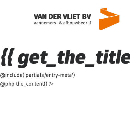
VAN DER VLIET BV
aannemers- & afbouwbedrijf
{{ get_the_title(
@include('partials/entry-meta')
@php the_content() ?>