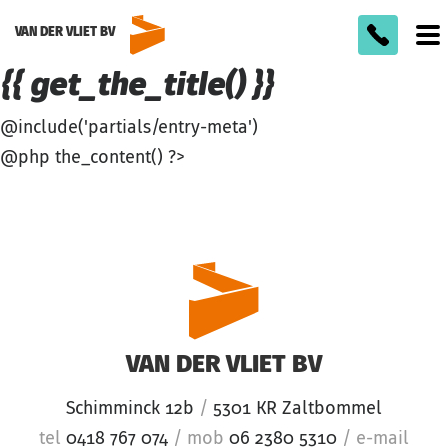
VAN DER VLIET BV
To
m
{{ get_the_title() }}
@include('partials/entry-meta')
@php the_content() ?>
VAN DER VLIET BV
Schimminck 12b
/
5301 KR Zaltbommel
tel
0418 767 074
/
mob
06 2380 5310
/
e-mail