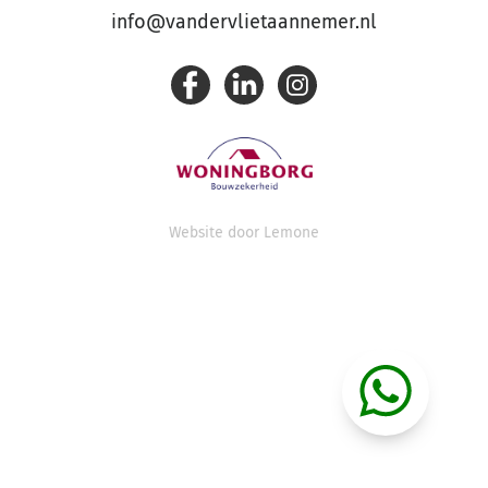
info@vandervlietaannemer.nl
Website door
Lemone