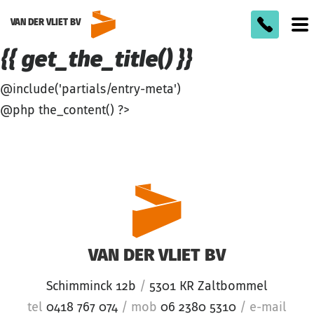
VAN DER VLIET BV
To
m
{{ get_the_title() }}
@include('partials/entry-meta')
@php the_content() ?>
VAN DER VLIET BV
Schimminck 12b
/
5301 KR Zaltbommel
tel
0418 767 074
/
mob
06 2380 5310
/
e-mail