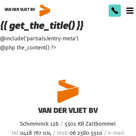
VAN DER VLIET BV
To
m
{{ get_the_title() }}
@include('partials/entry-meta')
@php the_content() ?>
VAN DER VLIET BV
Schimminck 12b
/
5301 KR Zaltbommel
tel
0418 767 074
/
mob
06 2380 5310
/
e-mail