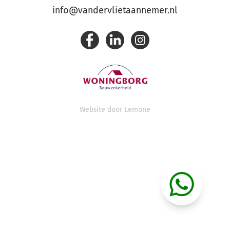
info@vandervlietaannemer.nl
Website door
Lemone