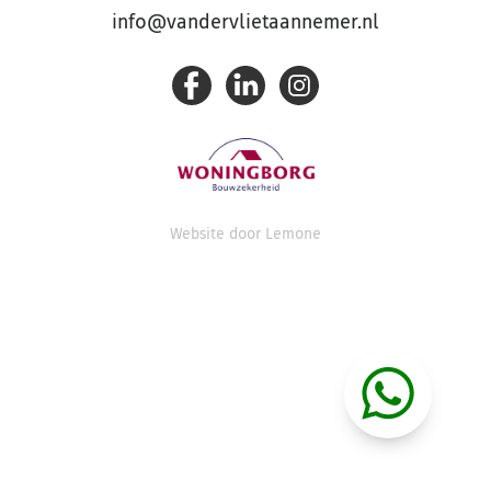
info@vandervlietaannemer.nl
Website door
Lemone