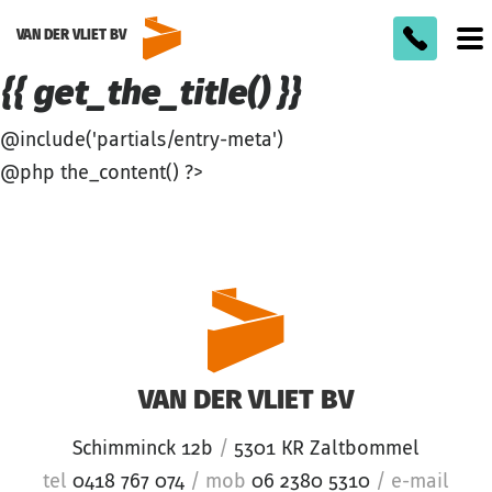
VAN DER VLIET BV
To
m
{{ get_the_title() }}
@include('partials/entry-meta')
@php the_content() ?>
VAN DER VLIET BV
Schimminck 12b
/
5301 KR Zaltbommel
tel
0418 767 074
/
mob
06 2380 5310
/
e-mail