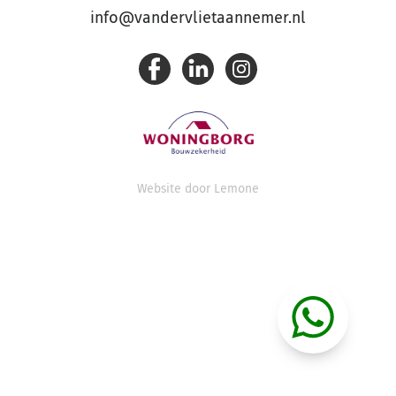
info@vandervlietaannemer.nl
Website door
Lemone