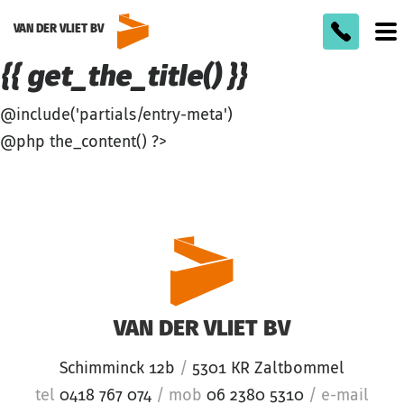
VAN DER VLIET BV
To
m
{{ get_the_title() }}
@include('partials/entry-meta')
@php the_content() ?>
VAN DER VLIET BV
Schimminck 12b
/
5301 KR Zaltbommel
tel
0418 767 074
/
mob
06 2380 5310
/
e-mail