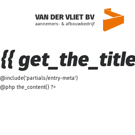
VAN DER VLIET BV
aannemers- & afbouwbedrijf
{{ get_the_title(
@include('partials/entry-meta')
@php the_content() ?>