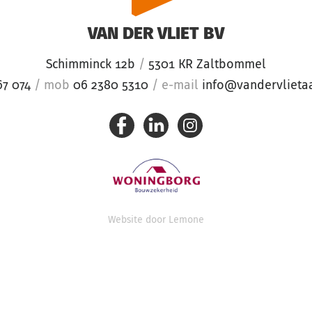
VAN DER VLIET BV
Schimminck 12b
/
5301 KR Zaltbommel
67 074
/
mob
06 2380 5310
/
e-mail
info@vandervlieta
Website door
Lemone