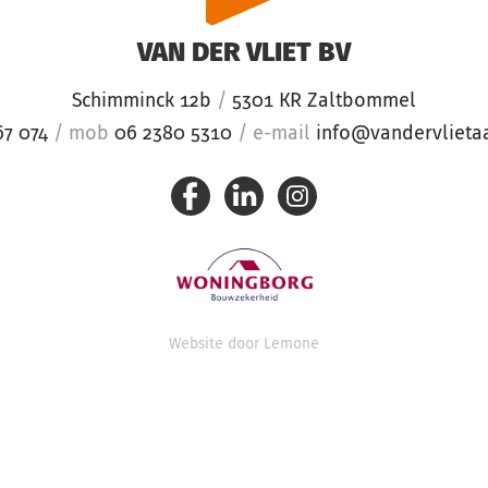
VAN DER VLIET BV
Schimminck 12b
/
5301 KR Zaltbommel
67 074
/
mob
06 2380 5310
/
e-mail
info@vandervlieta
Website door
Lemone