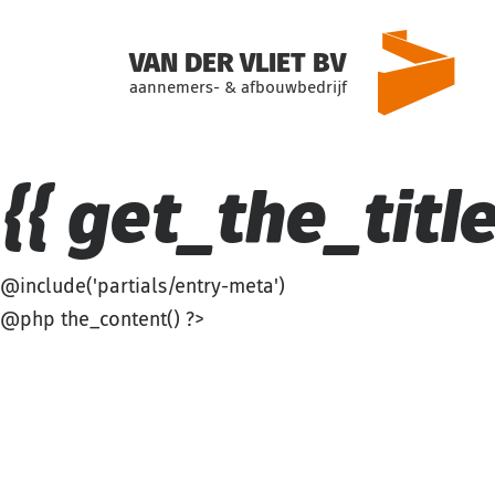
VAN DER VLIET BV
aannemers- & afbouwbedrijf
{{ get_the_title(
@include('partials/entry-meta')
@php the_content() ?>