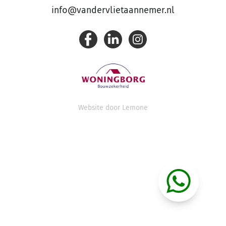
info@vandervlietaannemer.nl
Website door
Lemone