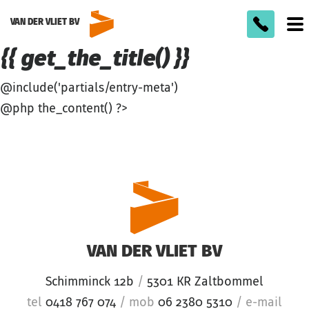
VAN DER VLIET BV
To
m
{{ get_the_title() }}
@include('partials/entry-meta')
@php the_content() ?>
VAN DER VLIET BV
Schimminck 12b
/
5301 KR Zaltbommel
tel
0418 767 074
/
mob
06 2380 5310
/
e-mail