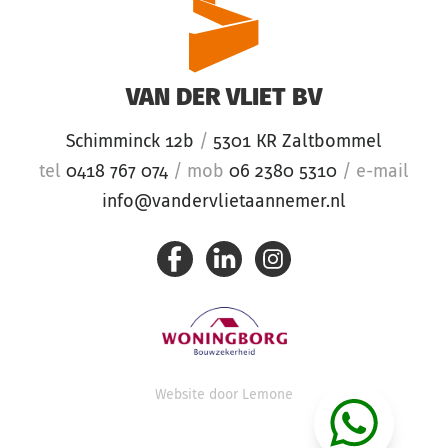
VAN DER VLIET BV
Schimminck 12b
/
5301 KR Zaltbommel
tel
0418 767 074
/
mob
06 2380 5310
/
e-mail
info@vandervlietaannemer.nl
Website door
Lemone