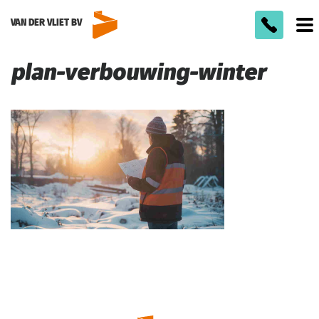
VAN DER VLIET BV
To
m
plan-verbouwing-winter